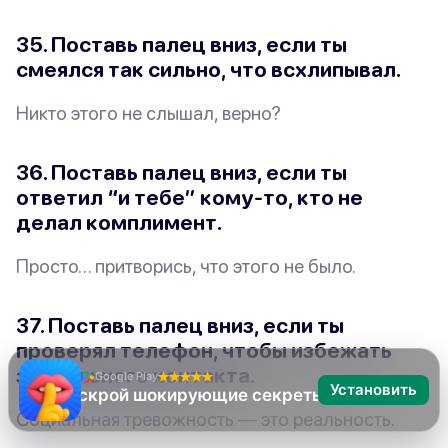
35. Поставь палец вниз, если ты
смеялся так сильно, что всхлипывал.
Никто этого не слышал, верно?
36. Поставь палец вниз, если ты
ответил “и тебе” кому-то, кто не
делал комплимент.
Просто… притворись, что этого не было.
37. Поставь палец вниз, если ты
проверял телефон, чтобы избежать
зрительного контакта.
Google Play
Установить
Я никогда не
Социальная тревожность — это реальность.