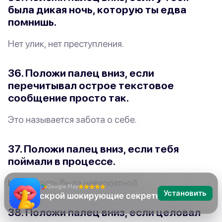
была дикая ночь, которую ты
едва
помнишь.
Нет улик, нет преступления.
36. Положи палец вниз, если
перечитывал острое текстовое
сообщение
просто так
.
Это называется забота о себе.
37. Положи палец вниз, если тебя
поймали
в процессе
.
Неловкость была
невероятной
.
Google Play
Установить
Я никогда не
38. Положи палец вниз, если целовал