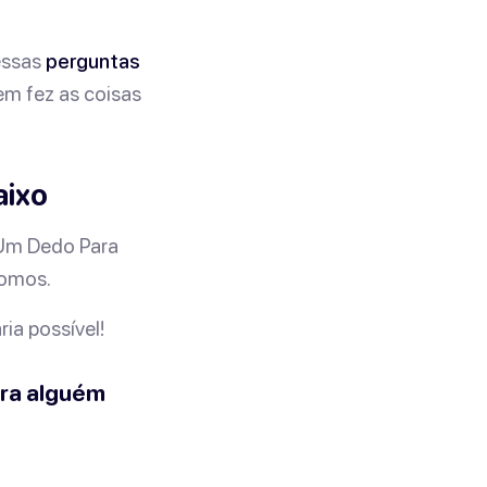
essas
perguntas
em fez as coisas
aixo
Um Dedo Para
somos.
ia possível!
pra alguém