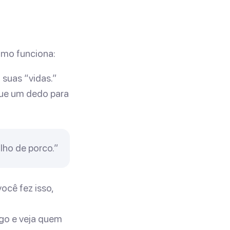
omo funciona:
suas “vidas.”
que um dedo para
.
lho de porco.”
ocê fez isso,
go e veja quem