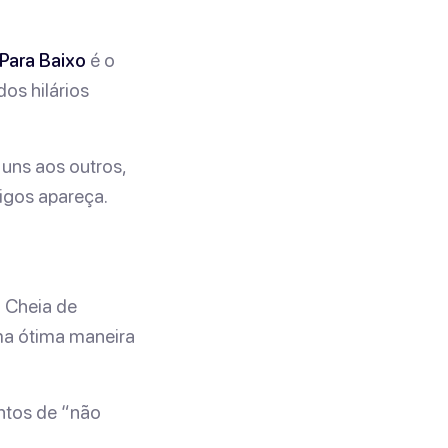
Para Baixo
é o
os hilários
uns aos outros,
igos apareça.
 Cheia de
ma ótima maneira
entos de “não