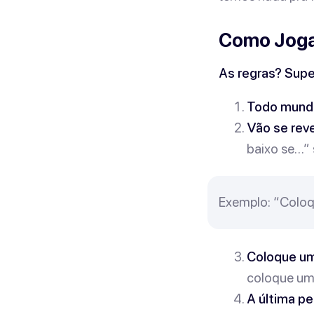
Como Joga
As regras? Supe
Todo mundo
Vão se rev
baixo se…” 
Exemplo: “Coloqu
Coloque um 
coloque um 
A última p