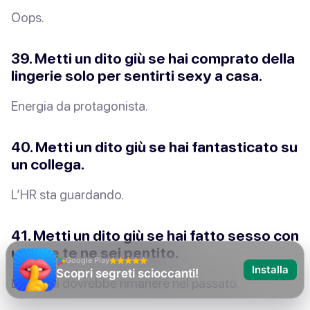
Oops.
39. Metti un dito giù se hai comprato della
lingerie
solo
per sentirti sexy a casa.
Energia da protagonista.
40. Metti un dito giù se hai fantasticato su
un collega.
L’HR sta guardando.
41. Metti un dito giù se hai fatto sesso con
un ex e te ne sei pentito.
Google Play
Installa
Non ho mai
La storia
dovrebbe
rimanere nel passato.