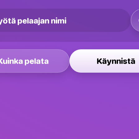
Kuinka pelata
Käynnistä